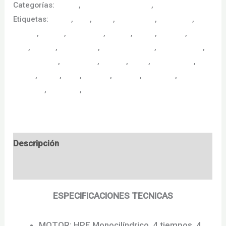
Categorías:
Motos
,
Motos Maxyscooter
,
Motos VESPA
Etiquetas:
0 kms
,
AKT
,
aprilia
,
automatica
,
be a racer
,
bogota
,
calidad
,
CFMOTOS
,
clasica
,
HERO
,
HONDA
,
italia
,
italiana
,
KAWASAKI
,
marca premium
,
maxyscooter
,
megascooter
,
motcicleta
,
motero
,
moto
,
motociclista
,
motos
,
rapida
,
retro
,
scooter
,
SUZUKI
,
velocidad
,
VICTORY
,
YAMAHA
,
ZONTES
Descripción
Garantía
ESPECIFICACIONES TECNICAS
MOTOR:
HPE Monocilíndrico, 4 tiempos, 4