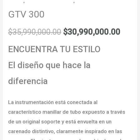
Motos
,
Motos Maxyscooter
,
Motos VESPA
GTV 300
El
El
$
35,990,000.00
$
30,990,000.00
precio
preci
ENCUENTRA TU ESTILO
original
actua
El diseño que hace la
era:
es:
diferencia
$35,990,000.00.
$30,9
La instrumentación está conectada al
característico manillar de tubo expuesto a través
de un original soporte y está envuelta en un
carenado distintivo, claramente inspirado en las