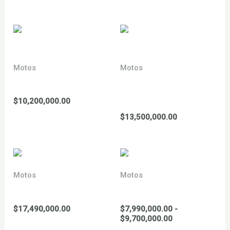
de
precios:
desde
$7,300,000.00
hasta
$7,850,000.00
Motos
Motos
YCF 150 BIGY mx 2026
YCF 150 BIGY MX XL se
2026
$
10,200,000.00
$
13,500,000.00
Motos
Motos
YCF 150 minigp 2026
YCF 150 Pilot 2026
$
17,490,000.00
$
7,990,000.00
-
Rango
$
9,700,000.00
de