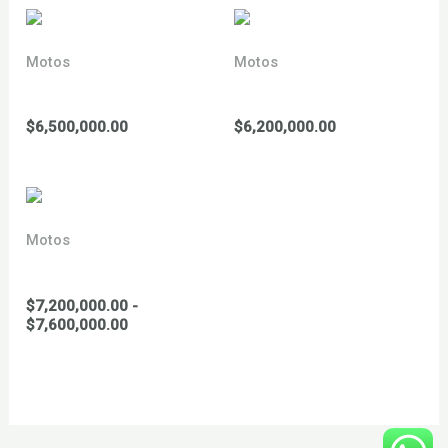
Motos
Motos
YCF 50 a 2026
YCF 88 Lite 2026
$
6,500,000.00
$
6,200,000.00
Motos
YCF 88 start 2026
$
7,200,000.00
-
Rango
$
7,600,000.00
de
precios:
desde
$7,200,000.00
hasta
$7,600,000.00