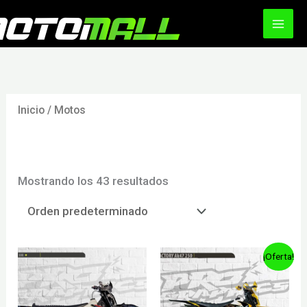
Ir
al
contenido
Inicio
/ Motos
Motos
Mostrando los 43 resultados
¡Oferta!