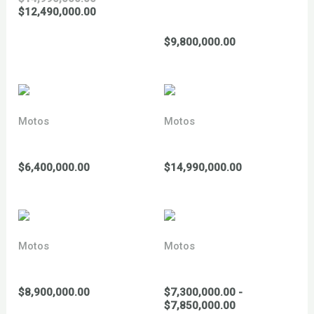
precio
El
$
12,490,000.00
2025
original
precio
era:
actual
$
9,800,000.00
$14,990,000.00.
es:
$12,490,000.00.
Motos
Motos
YCF 125 Lite 2026
YCF 125 minigp 2026
$
6,400,000.00
$
14,990,000.00
Motos
Motos
YCF 125 sm 2026
YCF 125 Start 2026
$
8,900,000.00
$
7,300,000.00
-
Rango
$
7,850,000.00