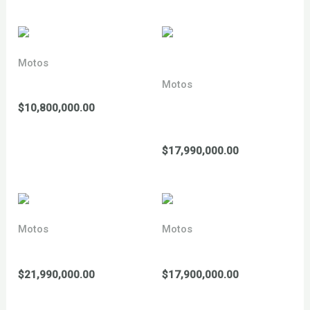
precios:
desde
$7,990,000.00
hasta
$9,700,000.00
Motos
YCF 155 sm 2026
Motos
YCF 190 BIGY XL
$
10,800,000.00
Daytona 2026
$
17,990,000.00
Motos
Motos
YCF 190 minigp 2026
YCF 190 sm 2026
$
21,990,000.00
$
17,900,000.00