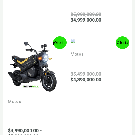
era:
actual
VENTO OVNI 125
$5,499,000.00.
es:
El
$4,290,000.00.
$
5,990,000.00
precio
El
$
4,999,000.00
original
precio
era:
actual
$5,990,000.00.
es:
¡Oferta!
¡Oferta!
$4,999,000.00.
Motos
VENTO RAPID 125
El
$
5,499,000.00
precio
El
$
4,390,000.00
original
precio
era:
actual
$5,499,000.00.
es:
Motos
$4,390,000.00.
VENTO OVNI TRACK
125
$
4,990,000.00
-