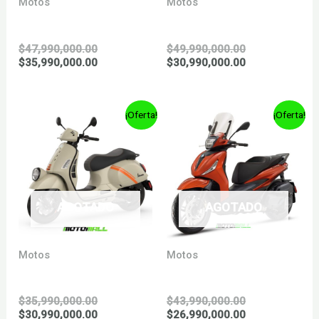
Motos
Motos
GTS SUPERSPORT 310
GTS SUPERTECH 300
El
El
$
47,990,000.00
$
49,990,000.00
precio
El
precio
El
$
35,990,000.00
$
30,990,000.00
original
precio
original
precio
era:
actual
era:
actual
$47,990,000.00.
es:
$49,990,000.0
es:
¡Oferta!
¡Oferta!
$35,990,000.00.
$30,990,000.0
AGOTADO
AGOTADO
Motos
Motos
GTV 300
PIAGGIO BEVERLY s
El
El
$
35,990,000.00
$
43,990,000.00
precio
El
precio
El
$
30,990,000.00
$
26,990,000.00