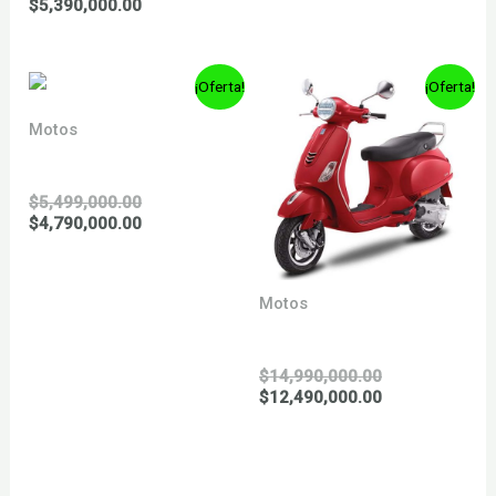
Rango
$
5,390,000.00
de
precios:
desde
¡Oferta!
¡Oferta!
$4,990,000.00
hasta
$5,390,000.00
Motos
VENTO SPIRIT 125 s
El
$
5,499,000.00
precio
El
$
4,790,000.00
original
precio
era:
actual
$5,499,000.00.
es:
Motos
$4,790,000.00.
VXL 150
El
$
14,990,000.00
precio
El
$
12,490,000.00
original
precio
era:
actual
$14,990,000.0
es:
$12,490,000.0