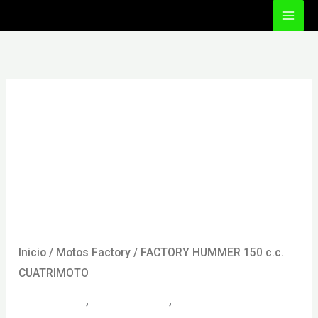
Ir
al
contenido
Inicio
/
Motos Factory
/ FACTORY HUMMER 150 c.c.
CUATRIMOTO
Cuatrimotos
,
Motos Factory
,
Motos todoterreno