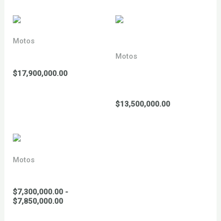
Motos
YCF 190 sm 2026
Motos
YCF 150 BIGY MX XL se
$
17,900,000.00
2026
$
13,500,000.00
Motos
YCF 125 Start 2026
$
7,300,000.00
-
Rango
$
7,850,000.00
de
precios: