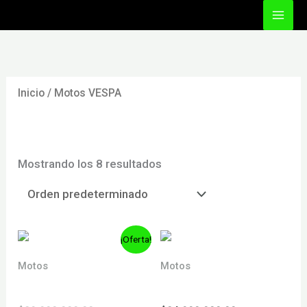
Ir
al
contenido
Inicio
/ Motos VESPA
Motos VESPA
Mostrando los 8 resultados
AGOTADO
¡Oferta!
Motos
Motos
GTS 300
GTS 310 SUPER