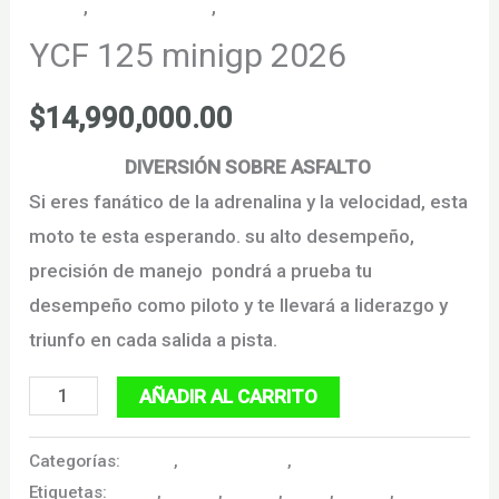
Motos
,
Motos GP line
,
Motos YCF
YCF 125 minigp 2026
$
14,990,000.00
DIVERSIÓN SOBRE ASFALTO
Si eres fanático de la adrenalina y la velocidad, esta
moto te esta esperando. su alto desempeño,
precisión de manejo pondrá a prueba tu
desempeño como piloto y te llevará a liderazgo y
triunfo en cada salida a pista.
YCF
AÑADIR AL CARRITO
125
minigp
Categorías:
Motos
,
Motos GP line
,
Motos YCF
Etiquetas:
0 kms
,
bogota
,
calidad
,
cross
,
enduro
,
2026