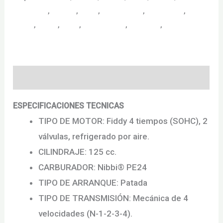
motcicleta
,
motero
,
moto
,
motociclista
,
motocross
,
cantidad
pitbike
,
rapida
,
sport
,
supermotard
,
velocidad
,
ycf
Descripción
ESPECIFICACIONES TECNICAS
TIPO DE MOTOR: Fiddy 4 tiempos (SOHC), 2
válvulas, refrigerado por aire.
CILINDRAJE: 125 cc.
CARBURADOR: Nibbi® PE24
TIPO DE ARRANQUE: Patada
TIPO DE TRANSMISIÓN: Mecánica de 4
velocidades (N-1-2-3-4).