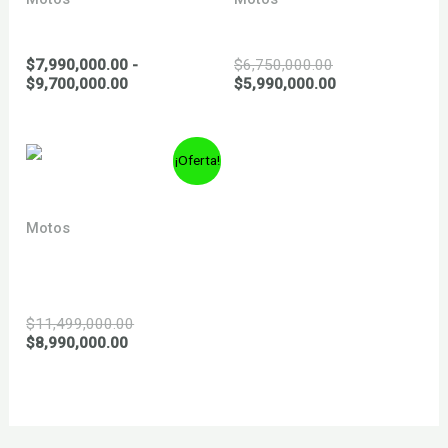
YCF 150 Pilot 2026
VENTO FALKON 125 s
El
$
7,990,000.00
-
$
6,750,000.00
Rango
precio
El
$
9,700,000.00
$
5,990,000.00
de
original
precio
precios:
era:
actual
desde
$6,750,000.00.
es:
$7,990,000.00
$5,990,000.00.
¡Oferta!
hasta
$9,700,000.00
Motos
VENTO SCREAMER
Sportivo 250
El
$
11,499,000.00
El
precio
$
8,990,000.00
precio
original
actual
era:
es:
$11,499,000.00.
$8,990,000.00.