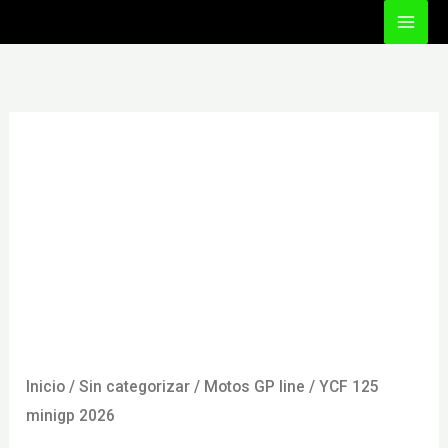
Ir
al
contenido
Inicio
/
Sin categorizar
/
Motos GP line
/ YCF 125
minigp 2026