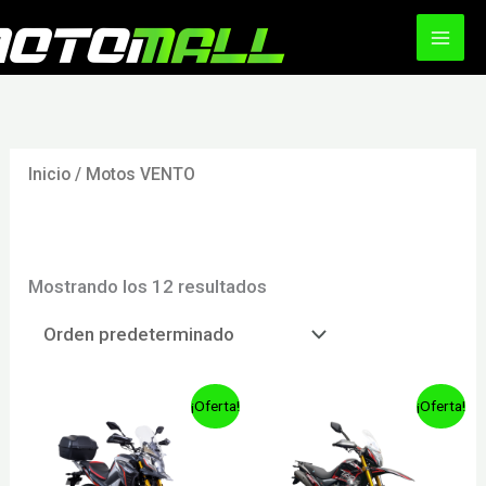
Ir
al
contenido
Inicio
/ Motos VENTO
Motos VENTO
Mostrando los 12 resultados
¡Oferta!
¡Oferta!