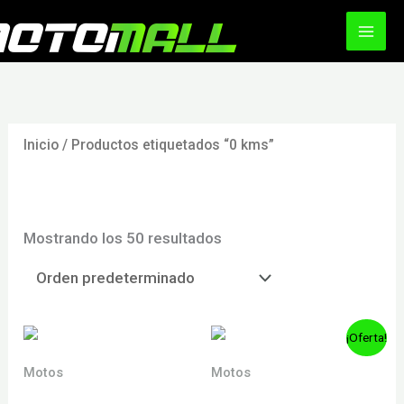
Ir
al
contenido
Inicio
/ Productos etiquetados “0 kms”
0 kms
Mostrando los 50 resultados
¡Oferta!
Motos
Motos
FACTORY 300 4T
FACTORY AK47 250