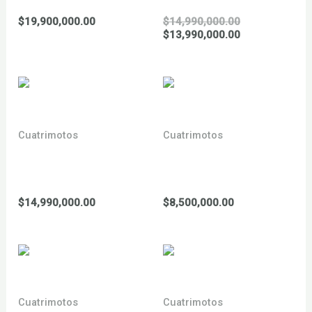
El
$
19,900,000.00
$
14,990,000.00
precio
El
$
13,990,000.00
original
precio
era:
actual
$14,990,000.0
es:
$13,990,000.0
Cuatrimotos
Cuatrimotos
FACTORY BIGBEAR 200
FACTORY HUMMER 150
c.c. CUATRIMOTO
c.c. CUATRIMOTO
$
14,990,000.00
$
8,500,000.00
Cuatrimotos
Cuatrimotos