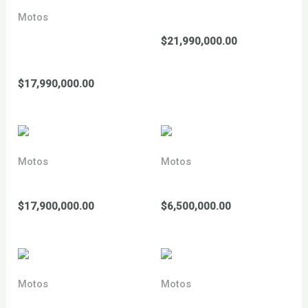
YCF 190 minigp 2026
Motos
YCF 190 BIGY XL
$
21,990,000.00
Daytona 2026
$
17,990,000.00
Motos
Motos
YCF 190 sm 2026
YCF 50 a 2026
$
17,900,000.00
$
6,500,000.00
Motos
Motos
YCF 88 Lite 2026
YCF 88 start 2026