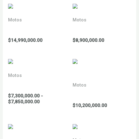
Motos
Motos
YCF 125 minigp 2026
YCF 125 sm 2026
$
14,990,000.00
$
8,900,000.00
Motos
YCF 125 Start 2026
Motos
YCF 150 BIGY mx 2026
$
7,300,000.00
-
Rango
$
7,850,000.00
$
10,200,000.00
de
precios:
desde
$7,300,000.00
hasta
$7,850,000.00