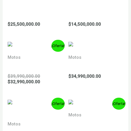
FACTORY HUMMER 300
FACTORY KOBRA KAI
c.c. CUATRIMOTO
250 c.c.
$
25,500,000.00
$
14,500,000.00
AGOTADO
¡Oferta!
Motos
Motos
GTS 300
GTS 310 SUPER
El
$
39,990,000.00
$
34,990,000.00
precio
El
$
32,990,000.00
original
precio
era:
actual
AGOTADO
$39,990,000.00.
es:
¡Oferta!
¡Oferta!
$32,990,000.00.
Motos
GTS SUPERTECH 300
Motos