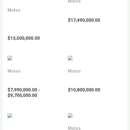
Motos
YCF 150 minigp 2026
Motos
YCF 150 BIGY MX XL se
$
17,490,000.00
2026
$
13,500,000.00
Motos
Motos
YCF 150 Pilot 2026
YCF 155 sm 2026
$
7,990,000.00
-
$
10,800,000.00
Rango
$
9,700,000.00
de
precios:
desde
$7,990,000.00
hasta
$9,700,000.00
Motos