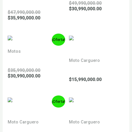
GTS SUPERSPORT 310
El
$
49,990,000.00
precio
El
$
30,990,000.00
El
$
47,990,000.00
original
precio
precio
El
$
35,990,000.00
era:
actual
original
precio
$49,990,000.0
es:
era:
actual
$30,990,000.0
AGOTADO
$47,990,000.00.
es:
¡Oferta!
$35,990,000.00.
Motos
GTV 300
Moto Carguero
MOTO CARGUERO 200
El
$
35,990,000.00
precio
El
$
30,990,000.00
$
15,990,000.00
original
precio
era:
actual
$35,990,000.00.
es:
$30,990,000.00.
¡Oferta!
Moto Carguero
Moto Carguero
MOTO CARGUERO 250
MOTO CARGUERO 300