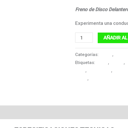
Freno de Disco Delanter
Experimenta una conducc
VENTO
AÑADIR AL
CROSSMAX
200
Categorías:
Motos
,
Motos 
Etiquetas:
0 kms
,
bogota
,
c
cantidad
moto
,
motociclista
,
MULTI
trocha
,
velocidad