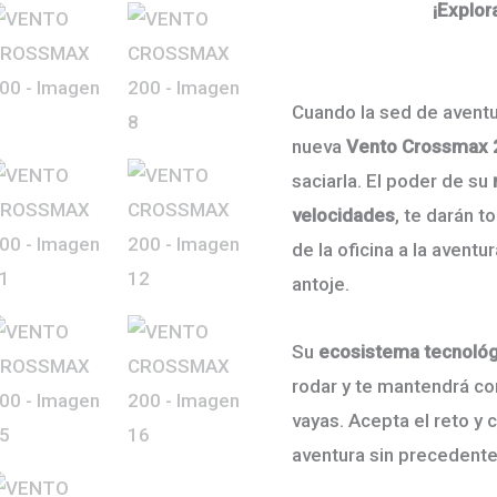
p
¡Explor
or
er
Cuando la sed de aventur
nueva
Vento Crossmax 
$
saciarla. El poder de su
velocidades
, te darán t
de la oficina a la avent
antoje.
Su
ecosistema tecnológ
rodar y te mantendrá c
vayas. Acepta el reto y
aventura sin precedente