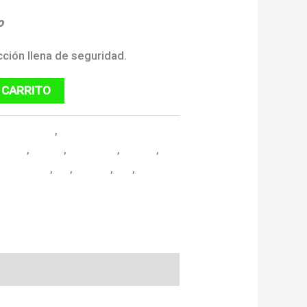
o
ión llena de seguridad.
 CARRITO
todoterreno
,
Motos VENTO
alidad
,
enduro
,
motcicleta
,
motero
,
PROPOSITO
,
nht
,
offroad
,
trail
,