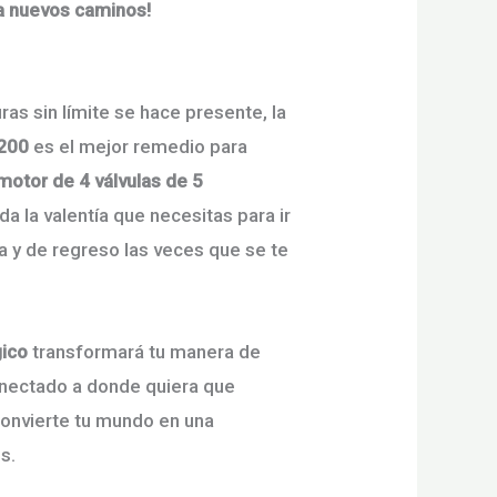
recio
precio
a nuevos caminos!
iginal
actual
a:
es:
as sin límite se hace presente, la
200
es el mejor remedio para
8,690,000.00.
$7,490,000.00.
motor de 4 válvulas de 5
oda la valentía que necesitas para ir
ura y de regreso las veces que se te
ico
transformará tu manera de
onectado a donde quiera que
 convierte tu mundo en una
s.