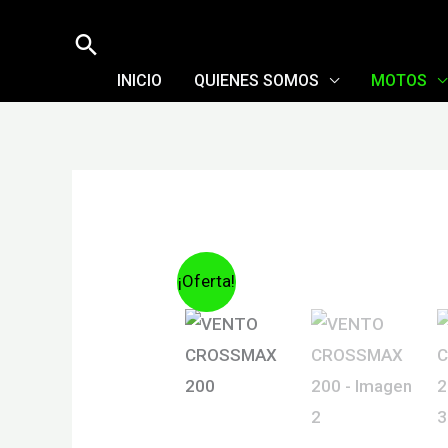
Ir
Buscar
al
contenido
INICIO
QUIENES SOMOS
MOTOS
¡Oferta!