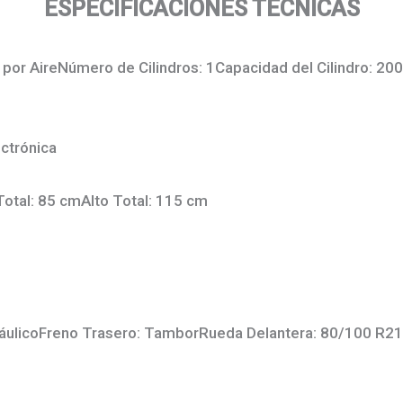
ESPECIFICACIONES TECNICAS
por AireNúmero de Cilindros: 1Capacidad del Cilindro: 200 
ectrónica
otal: 85 cmAlto Total: 115 cm
dráulicoFreno Trasero: TamborRueda Delantera: 80/100 R2
8