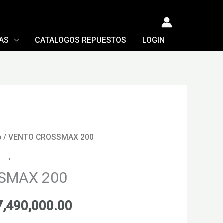
TAS
CATALOGOS REPUESTOS
LOGIN
o
/ VENTO CROSSMAX 200
eno
,
Motos VENTO
SMAX 200
El
7,490,000.00