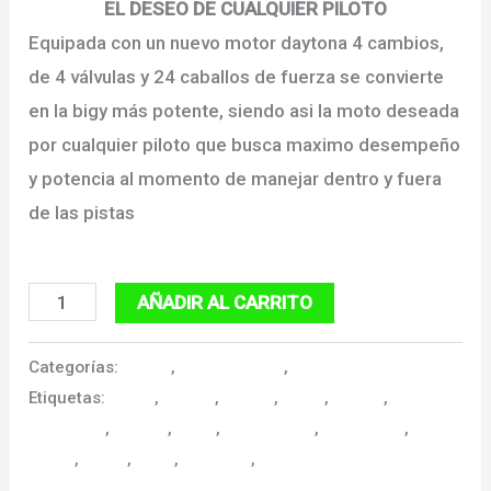
EL DESEO DE CUALQUIER PILOTO
Equipada con un nuevo motor daytona 4 cambios,
de 4 válvulas y 24 caballos de fuerza se convierte
en la bigy más potente, siendo asi la moto deseada
por cualquier piloto que busca maximo desempeño
y potencia al momento de manejar dentro y fuera
de las pistas
YCF
AÑADIR AL CARRITO
190
BIGY
Categorías:
Motos
,
Motos Enduro
,
Motos YCF
Etiquetas:
0 kms
,
bogota
,
calidad
,
cross
,
enduro
,
XL
motcicleta
,
motero
,
moto
,
motociclista
,
motocross
,
Daytona
pitbike
,
rapida
,
sport
,
velocidad
,
ycf
2026