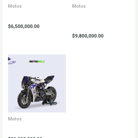
Motos
Motos
YCF 50 a 2026
YCF 125 BIGY sael MX
2025
$
6,500,000.00
$
9,800,000.00
Motos
YCF 190 minigp 2026