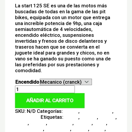
$7,850,000.00
La start 125 SE es una de las motos más
buscadas de todas en la gama de las pit
bikes, equipada con un motor que entrega
una increíble potencia de 9hp, una caja
semiautomática de 4 velocidades,
encendido eléctrico, suspensiones
invertidas y frenos de disco delanteros y
traseros hacen que se convierta en el
juguete ideal para grandes y chicos, no en
vano se ha ganado su puesto como una de
las preferidas por sus prestaciones y
comodidad.
Encendido
Limpiar
YCF
125
Start
AÑADIR AL CARRITO
2026
SKU:
N/D
Categorías:
Motos
,
Motos Enduro
,
cantidad
Motos YCF
Etiquetas:
0 kms
,
bogota
,
calidad
,
cross
,
enduro
,
motcicleta
,
motero
,
moto
,
motociclista
,
motocross
,
pitbike
,
rapida
,