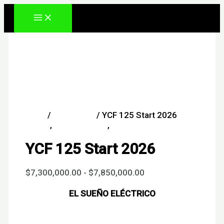
Ir
al
contenido
Inicio
/
Motos YCF
/ YCF 125 Start 2026
Motos
,
Motos Enduro
,
Motos YCF
YCF 125 Start 2026
Rango
$
7,300,000.00
-
$
7,850,000.00
de
precios:
EL SUEÑO ELÉCTRICO
desde
$7,300,000.00
hasta