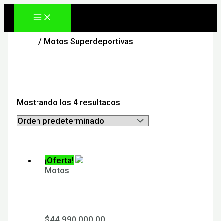
Ir
al
contenido
Inicio
/ Motos Superdeportivas
Motos Superdeportivas
Mostrando los 4 resultados
¡Oferta!
Motos
RS 457
$
44,990,000.00