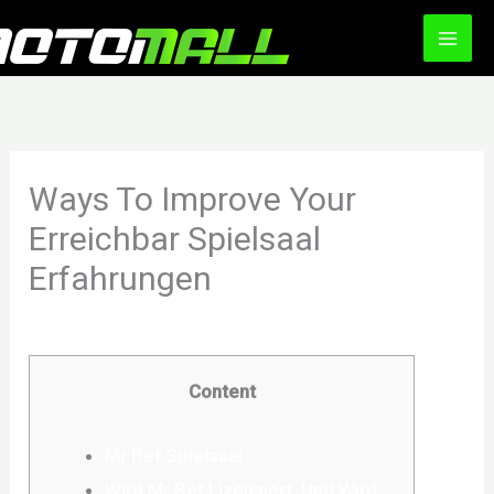
Ir
al
contenido
Ways To Improve Your
Erreichbar Spielsaal
Erfahrungen
/
Uncategorized
/ Por
motomall
Content
Mr Bet Spielsaal
Wird Mr Bet Lizensiert, Und Wird