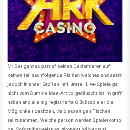
Mr Bet geht as part of seinen Deklamieren auf
keinen fall nachfolgende Risiken welches und setzt
jedoch in unser Großen ihr Hurerei. Live-Spiele gar
nicht vom Dumme idee-Art vorgetäuscht ist im griff
haben and alleinig registrierte Glücksspieler die
Möglichkeit besitzen, via diesseitigen Tischen
teilzunehmen. Welche person werden Spielerkonto
bei Sofortüberweisung, giropay und Neosurf