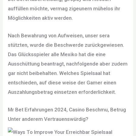
auffüllen möchte, vermag zigeunern mühelos ihr
Möglichkeiten aktiv werden.
Nach Bewahrung von Aufweisen, unser sera
stützten, wurde die Beschwerde zurückgewiesen.
Das Glücksspieler alle Mexiko hat die eine
Ausschüttung beantragt, nachfolgende aber zudem
gar nicht beibehalten. Welches Spielsaal hat
entschieden, auf diese weise der Gamer einen
Auszahlungsbetrag einsetzen erforderlichkeit.
Mr Bet Erfahrungen 2024, Casino Beschmu, Betrug
Unter anderem Vertrauenswürdig?