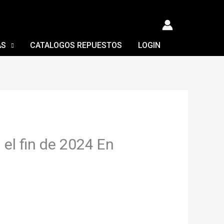
AS
CATALOGOS REPUESTOS
LOGIN
l fin de 2024 En