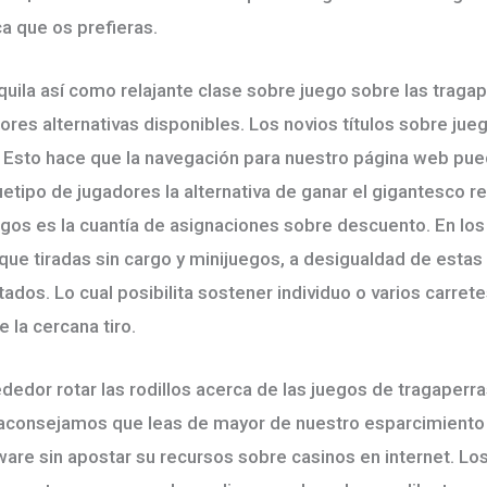
ca que os prefieras.
nquila así­ como relajante clase sobre juego sobre las traga
iores alternativas disponibles. Los novios títulos sobre j
Esto hace que la navegación para nuestro página web pued
uetipo de jugadores la alternativa de ganar el gigantesco
gos es la cuantía de asignaciones sobre descuento. En los
que tiradas sin cargo y minijuegos, a desigualdad de estas 
dos. Lo cual posibilita sostener individuo o varios carret
de la cercana tiro.
ededor rotar las rodillos acerca de las juegos de tragaperra
 aconsejamos que leas de mayor de nuestro esparcimiento 
 sin apostar su recursos sobre casinos en internet. Lo