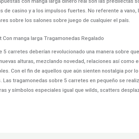
r apuestas con manga larga dinero real son las predilectas
s de casino y a los impulsos fuertes. No referente a vano,
es sobre los salones sobre juego de cualquier el país.
net Con manga larga Tragamonedas Regalado
5 carretes deberían revolucionado una manera sobre que 
a nuevas alturas, mezclando novedad, relaciones así­ como
bles. Con el fin de aquellos que aún sienten nostalgia por lo
. Las tragamonedas sobre 5 carretes en pequeño se realiz
as y símbolos especiales igual que wilds, scatters desplaz