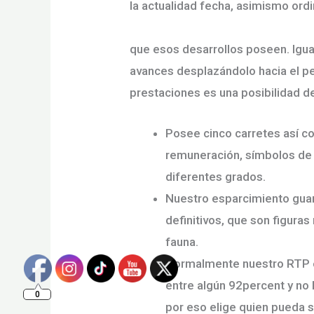
la actualidad fecha, asimismo ordi
https://vogueplay.com/ar/tragam
que esos desarrollos poseen. Igual
avances desplazándolo hacia el pe
prestaciones es una posibilidad d
Posee cinco carretes así­ c
remuneración, símbolos de
diferentes grados.
Nuestro esparcimiento gua
definitivos, que son figuras
0
fauna.
Normalmente nuestro RTP e
entre algún 92percent y no 
por eso elige quien pueda 