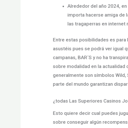
Alrededor del año 2024, en 
importa hacerse amiga de l
las tragaperras en internet 
Entre estas posibilidades es para l
asustéis pues se podrá ver igual 
campanas, BAR´S y no ha transpira
sobre modalidad en la actualidad 
generalmente son símbolos Wild, S
parte del mundo garantizan dispa
¿todas Las Superiores Casinos 
Esto quiere decir cual puedes jug
sobre conseguir algún recompensa