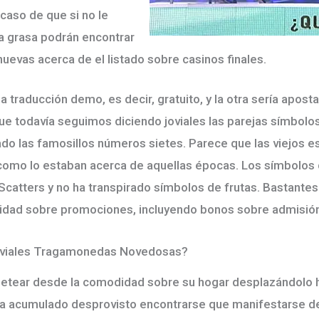
caso de que si no le
a grasa podrán encontrar
nuevas acerca de el listado sobre casinos finales.
a traducción demo, es decir, gratuito, y la otra serí­a apos
que todavía seguimos diciendo joviales las parejas símbol
do las famosillos números sietes. Parece que las viejos 
como lo estaban acerca de aquellas épocas. Los símbolos d
catters y no ha transpirado símbolos de frutas. Bastantes 
ridad sobre promociones, incluyendo bonos sobre admisión 
Joviales Tragamonedas Novedosas?
uetear desde la comodidad sobre su hogar desplazándolo ha
 acumulado desprovisto encontrarse que manifestarse de 