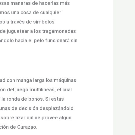
dosas maneras de hacerlas más
mos una cosa de cualquier
tos a través de símbolos
ede juguetear a los tragamonedas
ndolo hacia el pelo funcionará sin
idad con manga larga los máquinas
ón del juego multilíneas, el cual
 la ronda de bonos. Si estás
tunas de decisión desplazándolo
 sobre azar online provee algún
ción de Curazao.