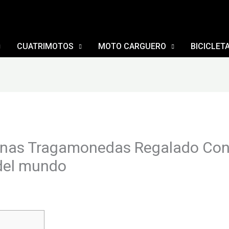
CUATRIMOTOS
MOTO CARGUERO
BICICLET
nas Tragamonedas Regalado Con e
 del mundo