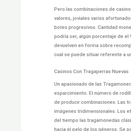
Pero las combinaciones de casino on
valores, joviales varios afortunad
botes progresivos. Cantidad mone
podrí­a ser, algún porcentaje de e
devuelven en forma sobre recomp
cual se puede situar referente a un
Casinos Con Tragaperras Nuevas
Un apasionado de las Tragamonedas
esparcimiento. El número de rodillo
de producir combinaciones. Las t
imágenes tridimensionales. Los ef
del tiempo las tragamonedas clás
hacia el pelo de los géneros. Se p