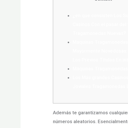
¿en que consisten Los S
Casinos Con el pasar del
Tragamonedas Nuevas?
Maquinas Tragamoneda
Mayormente Novedosas:
Los Previos Títulos En in
Máquinas Tragamoneda
Los Más grandes Casinos
Joviales Tragamonedas 
Además te garantizamos cualquier 
números aleatorios. Esencialmente