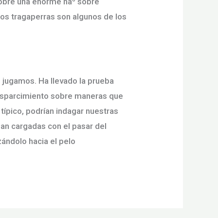
 sobre una enorme nâº sobre
 los tragaperras son algunos de los
jugamos. Ha llevado la prueba
 esparcimiento sobre maneras que
 típico, podrían indagar nuestras
an cargadas con el pasar del
ándolo hacia el pelo