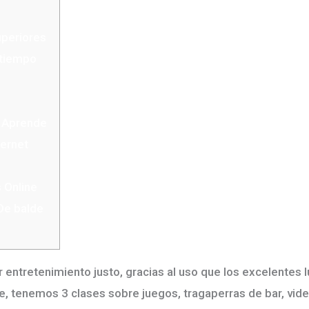
uperiores
 tiempo
s
 Aprende
ternet
s
 Online
De balde
entretenimiento justo, gracias al uso que los excelentes 
, tenemos 3 clases sobre juegos, tragaperras de bar, vide