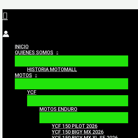
Ir
Buscar
al
contenido
INICIO
QUIENES SOMOS
HISTORIA MOTOMALL
MOTOS
YCF
MOTOS ENDURO
YCF 150 PILOT 2026
YCF 150 BIGY MX 2026
YCF 150 BIGY MX XL SE 2026