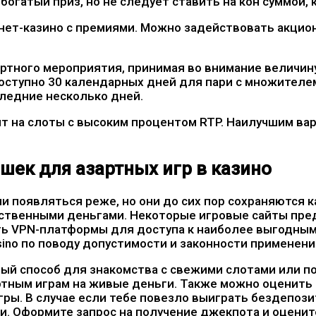
богатый приз, но не следует ставить на кон суммой,
нет-казино с премиями. Можно задействовать акци
артного мероприятия, принимая во внимание величин
доступно 30 календарных дней для пари с множителе
следние несколько дней.
т на слоты с высоким процентом RTP. Наилучшим ва
ек для азартных игр в казино
 появляться реже, но они до сих пор сохраняются 
обственными деньгами. Некоторые игровые сайты пр
ть VPN-платформы для доступа к наиболее выгодным
ino по поводу допустимости и законности применени
й способ для знакомства с свежими слотами или по
ртным играм на живые деньги. Также можно оценить
гры. В случае если тебе повезло выиграть бездепози
и. Оформите запрос на получение джекпота и оценит