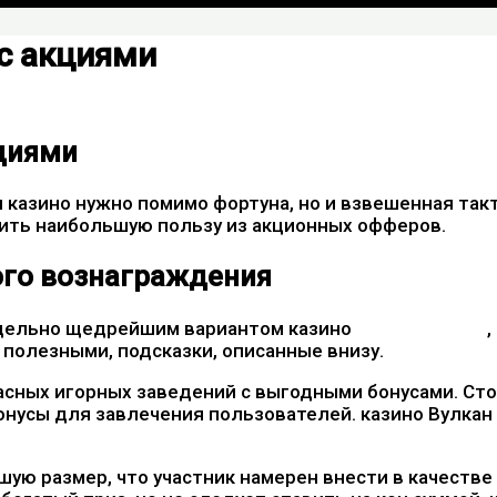
 с акциями
кциями
 казино нужно помимо фортуна, но и взвешенная так
ить наибольшую пользу из акционных офферов.
ого вознаграждения
едельно щедрейшим вариантом казино
вулкан казино
,
 полезными, подсказки, описанные внизу.
асных игорных заведений с выгодными бонусами. Сто
усы для завлечения пользователей. казино Вулкан 
ю размер, что участник намерен внести в качестве 