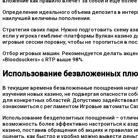
вложение как правило влечет за собой и еще более 
Определение идеального объема депозита в интер
наилучшей величины пополнения.
Стратегия своих пари. Нужно подготовить схему аз
если у игрока гемблинг-платформы Вулкан казино 
игровые сессии поровну, чтобы не торопиться в по
Отбор игровых машин. Рекомендуется делать акцен
«Bloodsuckers» с RTP выше 98%.
Использование безвложенных плюш
В текущие времена безвложенные поощрения начали
изучения новых казино, не подвергая опасности с
для конкретных областей. Допустимо задействова
ознакомиться с регламентом Игровые автоматы Cas
Использование бездепозитных поощрений – отличны
возможность более эффективно настроиться к аза
казино, поставив обращения об акциях и правилах и
оценить, как быстро и удобно можно вывести деньг