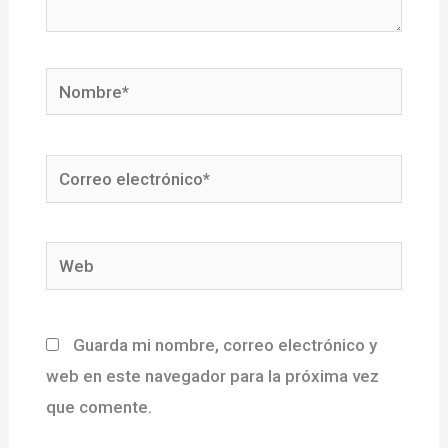
Nombre*
Correo
electrónico*
Web
Guarda mi nombre, correo electrónico y
web en este navegador para la próxima vez
que comente.