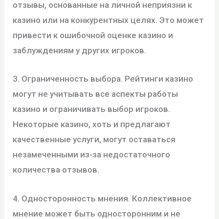
отзывы, основанные на личной неприязни к
казино или на конкурентных целях. Это может
привести к ошибочной оценке казино и
заблуждениям у других игроков.
3. Ограниченность выбора. Рейтинги казино
могут не учитывать все аспекты работы
казино и ограничивать выбор игроков.
Некоторые казино, хоть и предлагают
качественные услуги, могут оставаться
незамеченными из-за недостаточного
количества отзывов.
4. Односторонность мнения. Коллективное
мнение может быть односторонним и не