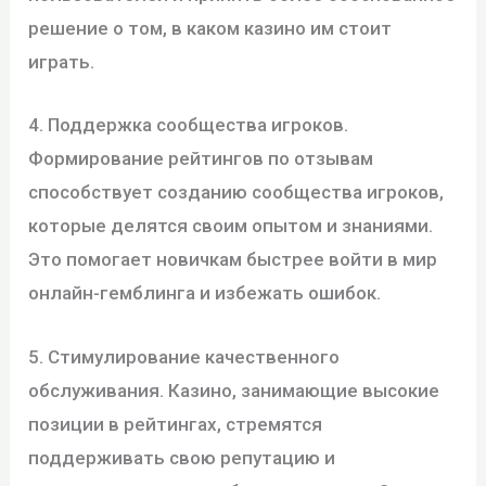
решение о том, в каком казино им стоит
играть.
4. Поддержка сообщества игроков.
Формирование рейтингов по отзывам
способствует созданию сообщества игроков,
которые делятся своим опытом и знаниями.
Это помогает новичкам быстрее войти в мир
онлайн-гемблинга и избежать ошибок.
5. Стимулирование качественного
обслуживания. Казино, занимающие высокие
позиции в рейтингах, стремятся
поддерживать свою репутацию и