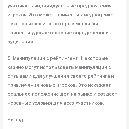
учитывать индивидуальные предпочтения
игроков. Это может привести к недооценке
некоторых казино, которые могли бы
принести удовлетворение определенной
аудитории.
5. Манипуляции с рейтингами. Некоторые
казино могут использовать манипуляции с
отзывами для улучшения своего рейтинга и
привлечения новых игроков. Это искажает
реальное положение дел на рынке и создает
неравные условия для всех участников.
Вывод: