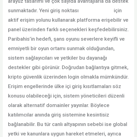
arayüz tasarımı ve çok sayıda avantajlarla da destek
sunmaktadır. Yeni giriş noktası
paribahis giriş
için
aktif erişim yolunu kullanarak platforma erişebilir ve
panel üzerinden farklı seçenekleri keşfedebilirsiniz.
Paribahis’in hedefi, şans oyunu severlere keyifli ve
emniyetli bir oyun ortamı sunmak olduğundan,
sistem sağlayıcıları ve yetkiler bu dayanağı
destekler gibi görünür. Doğrudan bağlantıya gitmek,
kripto güvenlik üzerinden login olmakla mümkündür.
Erişim engellerinde ülke içi giriş kısıtlamaları söz
konusu olabileceği için, sistem yöneticileri düzenli
olarak alternatif domainler yayınlar. Böylece
katılımcılar anında giriş sistemine kesintisiz
bağlanabilir. Bu tür canlı altyapının sebebi ise global
yetki ve kanunlara uygun hareket etmeleri, ayrıca