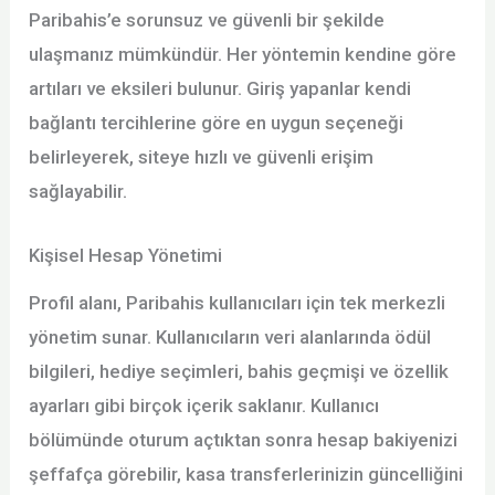
Paribahis’e sorunsuz ve güvenli bir şekilde
ulaşmanız mümkündür. Her yöntemin kendine göre
artıları ve eksileri bulunur. Giriş yapanlar kendi
bağlantı tercihlerine göre en uygun seçeneği
belirleyerek, siteye hızlı ve güvenli erişim
sağlayabilir.
Kişisel Hesap Yönetimi
Profil alanı, Paribahis kullanıcıları için tek merkezli
yönetim sunar. Kullanıcıların veri alanlarında ödül
bilgileri, hediye seçimleri, bahis geçmişi ve özellik
ayarları gibi birçok içerik saklanır. Kullanıcı
bölümünde oturum açtıktan sonra hesap bakiyenizi
şeffafça görebilir, kasa transferlerinizin güncelliğini