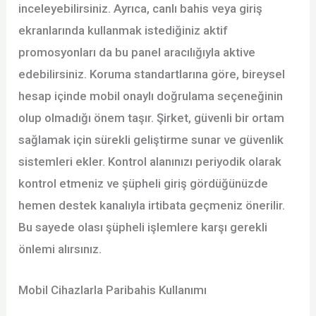
inceleyebilirsiniz. Ayrıca, canlı bahis veya giriş
ekranlarında kullanmak istediğiniz aktif
promosyonları da bu panel aracılığıyla aktive
edebilirsiniz. Koruma standartlarına göre, bireysel
hesap içinde mobil onaylı doğrulama seçeneğinin
olup olmadığı önem taşır. Şirket, güvenli bir ortam
sağlamak için sürekli geliştirme sunar ve güvenlik
sistemleri ekler. Kontrol alanınızı periyodik olarak
kontrol etmeniz ve şüpheli giriş gördüğünüzde
hemen destek kanalıyla irtibata geçmeniz önerilir.
Bu sayede olası şüpheli işlemlere karşı gerekli
önlemi alırsınız.
Mobil Cihazlarla Paribahis Kullanımı