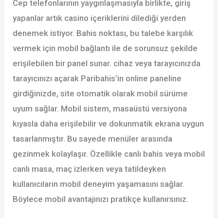
Cep telefonlarının yaygınlaşmasıyla birlikte, giriş
yapanlar artık casino içeriklerini dilediği yerden
denemek istiyor. Bahis noktası, bu talebe karşılık
vermek için mobil bağlantı ile de sorunsuz şekilde
erişilebilen bir panel sunar. cihaz veya tarayıcınızda
tarayıcınızı açarak Paribahis’in online paneline
girdiğinizde, site otomatik olarak mobil sürüme
uyum sağlar. Mobil sistem, masaüstü versiyona
kıyasla daha erişilebilir ve dokunmatik ekrana uygun
tasarlanmıştır. Bu sayede menüler arasında
gezinmek kolaylaşır. Özellikle canlı bahis veya mobil
canlı masa, maç izlerken veya tatildeyken
kullanıcıların mobil deneyim yaşamasını sağlar.
Böylece mobil avantajınızı pratikçe kullanırsınız.