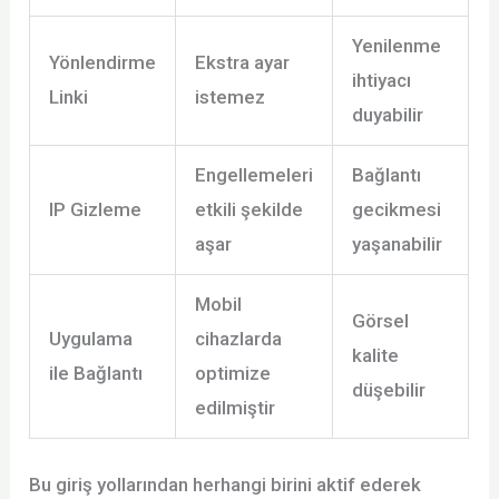
Yenilenme
Yönlendirme
Ekstra ayar
ihtiyacı
Linki
istemez
duyabilir
Engellemeleri
Bağlantı
IP Gizleme
etkili şekilde
gecikmesi
aşar
yaşanabilir
Mobil
Görsel
Uygulama
cihazlarda
kalite
ile Bağlantı
optimize
düşebilir
edilmiştir
Bu giriş yollarından herhangi birini aktif ederek