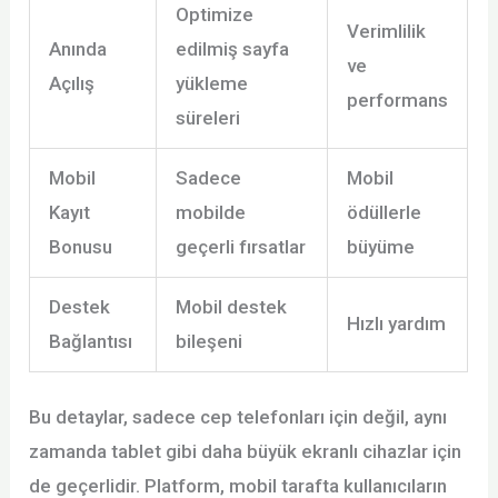
Optimize
Verimlilik
Anında
edilmiş sayfa
ve
Açılış
yükleme
performans
süreleri
Mobil
Sadece
Mobil
Kayıt
mobilde
ödüllerle
Bonusu
geçerli fırsatlar
büyüme
Destek
Mobil destek
Hızlı yardım
Bağlantısı
bileşeni
Bu detaylar, sadece cep telefonları için değil, aynı
zamanda tablet gibi daha büyük ekranlı cihazlar için
de geçerlidir. Platform, mobil tarafta kullanıcıların