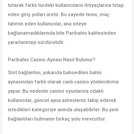
tutarak farklı türdeki kullanıcıların ihtiyaçlarına hitap
eden giriş yolları üretir. Bu sayede tenis, maç
tahmin eden kullanıcılar, ana siteye
bağlanamadıklarında bile Paribahis kalitesinden
yararlanmayı sürdürebilir.
Paribahis Casino Aynası Nasıl Bulunur?
Slot bağlantısı, yukarıda bahsedilen bahis
aynasından farklı olarak canlı casino yönlendirme
yapar. Bu nedenle casino oyunlarına odaklı
kullanıcılar, güncel ayna adreslerini takip ederek
istedikleri kategoriye anında ulaşabilirler. Bu yeni
bağlantıları bulmanın birkaç yolu mevcuttur: