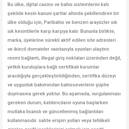
Bu ülke, dijital casino ve bahis sistemlerini katı
şekilde kesin kanuni şartlar altında şekillendiren bir
ülke olduğu için, Paribahis ve benzeri arayüzler sık
sık kesintilerle karşı karşıya kalır. Bununla birlikte,
marka, üyelerine sürekli aktif edilen site adresleri
ve ikincil domainler vasıtasıyla oyunları ulaştırır.
resmi bağlantı, illegal giriş noktaları üzerinden değil,
yetkili kuruluşlara bağlı sertifikalı kurumlar
aracılığıyla gerçekleştirildiğinden, sertifika düzeyi
ve uygunluk bakımından bahisseverlerin şüphe
duymasına gerek yoktur. Bu aşamada, vurgulanması
gereken durum, katılımcıların oyuna başlarken
mutlaka lisanslı ve güncellenmiş bağlantıları
kullanmasıdır. sahte erişim yolları veya tehlikeli