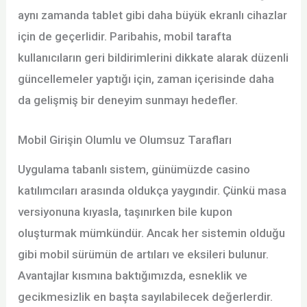
aynı zamanda tablet gibi daha büyük ekranlı cihazlar
için de geçerlidir. Paribahis, mobil tarafta
kullanıcıların geri bildirimlerini dikkate alarak düzenli
güncellemeler yaptığı için, zaman içerisinde daha
da gelişmiş bir deneyim sunmayı hedefler.
Mobil Girişin Olumlu ve Olumsuz Tarafları
Uygulama tabanlı sistem, günümüzde casino
katılımcıları arasında oldukça yaygındir. Çünkü masa
versiyonuna kıyasla, taşınırken bile kupon
oluşturmak mümkündür. Ancak her sistemin olduğu
gibi mobil sürümün de artıları ve eksileri bulunur.
Avantajlar kısmına baktığımızda, esneklik ve
gecikmesizlik en başta sayılabilecek değerlerdir.