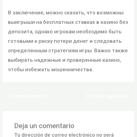
В заключение, можно сказать, что возможны
выигрыши на бесплатных ставках в казино без
депозита, однако игрокам необходимо быть
готовыми к риску потери денег и следовать
определенным стратегиям игры. Важно также
выбирать надежные и проверенные казино,
чтобы избежать мошенничества.
←
Entrada anterior
Entrada siguiente
→
Deja un comentario
Tu dirección de correo electrónico no será