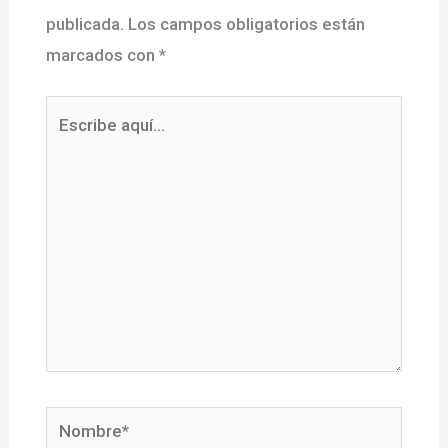
publicada.
Los campos obligatorios están
marcados con
*
Escribe
aquí...
Nombre*