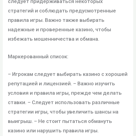
следует придерживаться некоторых
стратегий и соблюдать предусмотренные
правила игры. Важно также выбирать
надежные и проверенные казино, чтобы
избежать мошенничества и обмана.
Маркерованный список:
– Игрокам следует выбирать казино с хорошей
репутацией и лицензией. – Важно изучить
условия и правила игры, прежде чем делать
ставки. – Следует использовать различные
стратегии игры, чтобы увеличить шансы на
выигрыш. – Не стоит пытаться обмануть
казино или нарушить правила игры.