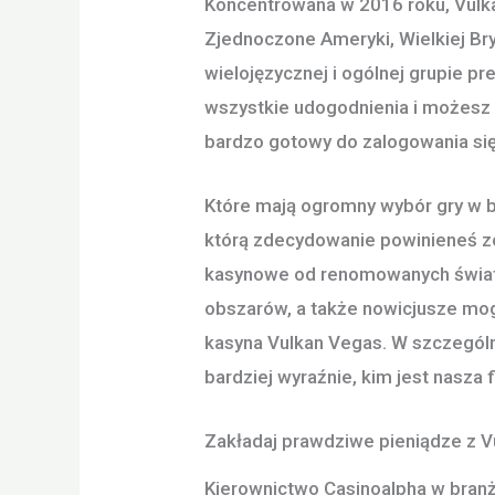
Koncentrowana w 2016 roku, Vulka
Zjednoczone Ameryki, Wielkiej Bryt
wielojęzycznej i ogólnej grupie p
wszystkie udogodnienia i możesz 
bardzo gotowy do zalogowania się
Które mają ogromny wybór gry w bi
którą zdecydowanie powinieneś zo
kasynowe od renomowanych świato
obszarów, a także nowicjusze mogą
kasyna Vulkan Vegas. W szczegól
bardziej wyraźnie, kim jest nasza
Zakładaj prawdziwe pieniądze z V
Kierownictwo Casinoalpha w branży