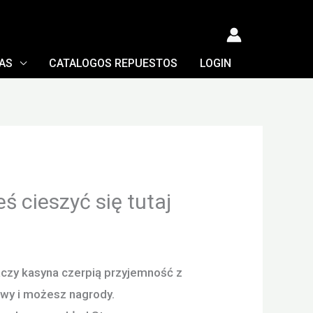
TAS
CATALOGOS REPUESTOS
LOGIN
 cieszyć się tutaj
raczy kasyna czerpią przyjemność z
awy i możesz nagrody.