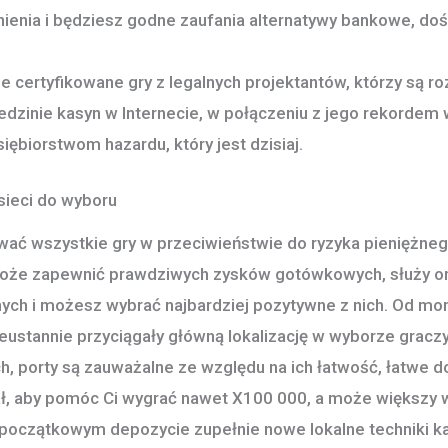
ienia i będziesz godne zaufania alternatywy bankowe, d
e certyfikowane gry z legalnych projektantów, którzy są r
dzinie kasyn w Internecie, w połączeniu z jego rekordem
biorstwom hazardu, który jest dzisiaj.
sieci do wyboru
ać wszystkie gry w przeciwieństwie do ryzyka pieniężne
może zapewnić prawdziwych zysków gotówkowych, służy o
nych i możesz wybrać najbardziej pozytywne z nich. Od m
eustannie przyciągały główną lokalizację w wyborze gracz
, porty są zauważalne ze względu na ich łatwość, łatwe d
ł, aby pomóc Ci wygrać nawet X100 000, a może większy w
w początkowym depozycie zupełnie nowe lokalne techniki k