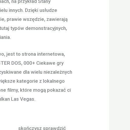
ach, na przykład Stany
ielu innych.
Dzięki usłudze
ie, prawie wszędzie, zawierają
tutaj typów demonstracyjnych,
ania.
, jest to strona internetowa,
MASTER DOS, 000+ Ciekawe gry
skiwane dla wielu niezależnych
większe kategorie z lokalnego
e filmy, które mogą pokazać ci
ulkan Las Vegas.
n vegas
skończysz sprawdzić