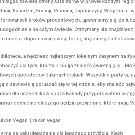
nvegas zawiera strony satelitarne w prawie każdym region
anii, Kanadzie, Francji, Rumunii, Japończycy, Węgrzech i w
referowanych kroków procentowych, upewniamy się, że ludz
udogodnienia na całym świecie. Otrzymany nie znajdziesz 
 i możesz dopracować swoją torbę, aby zacząć od obstawi
bliotece, a będziesz najlepszym lokalnym kasynem na żywo
baczyć dla tych, którzy próbują znaleźć świetną grę. I 
wych operatorów bukmacherskich. Wszystkie porty są uzy
 z pewnością poruszać się w tej stronie, aby znaleźć naj
ności dla uczestników spoza Kanady przygotowałem wstępn
 firma i dokładnie dlaczego będzie przyjemne, które mają V
ulkan Vegas! | vukan vegas
 ma na celu ulepszenie dla lepszego przyjścia. Kiedy
vuka