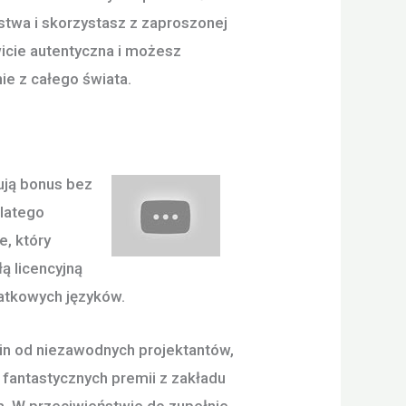
stwa i skorzystasz z zaproszonej
icie autentyczna i możesz
ie z całego świata.
ują bonus bez
dlatego
e, który
ą licencyjną
atkowych języków.
in od niezawodnych projektantów,
fantastycznych premii z zakładu
m. W przeciwieństwie do zupełnie