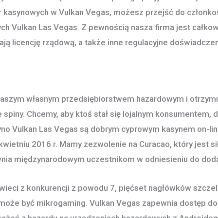
ier kasynowych w Vulkan Vegas, możesz przejść do członko
ch Vulkan Las Vegas. Z pewnością nasza firma jest całkow
ają licencję rządową, a także inne regulacyjne doświadczen
ię z naszym własnym przedsiębiorstwem hazardowym i otrzym
 spiny. Chcemy, aby ktoś stał się lojalnym konsumentem, 
asyno Vulkan Las Vegas są dobrym cyprowym kasynem on-lin
wietniu 2016 r. Mamy zezwolenie na Curacao, który jest sił
wnia międzynarodowym uczestnikom w odniesieniu do dod
ieci z konkurencji z powodu 7, pięćset nagłówków szczel
 może być mikrogaming. Vulkan Vegas zapewnia dostęp do 
wrażeń z hazardu na urządzeniach hazardowych z Androide