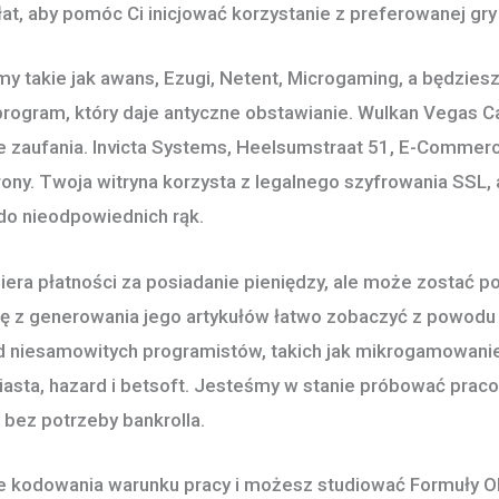
t, aby pomóc Ci inicjować korzystanie z preferowanej gry o
my takie jak awans, Ezugi, Netent, Microgaming, a będzie
rogram, który daje antyczne obstawianie. Wulkan Vegas C
ne zaufania. Invicta Systems, Heelsumstraat 51, E-Commerc
trony. Twoja witryna korzysta z legalnego szyfrowania SSL,
 do nieodpowiednich rąk.
era płatności za posiadanie pieniędzy, ale może zostać p
ę z generowania jego artykułów łatwo zobaczyć z powodu 
d niesamowitych programistów, takich jak mikrogamowanie,
iasta, hazard i betsoft. Jesteśmy w stanie próbować pra
bez potrzeby bankrolla.
ie kodowania warunku pracy i możesz studiować Formuły Ob