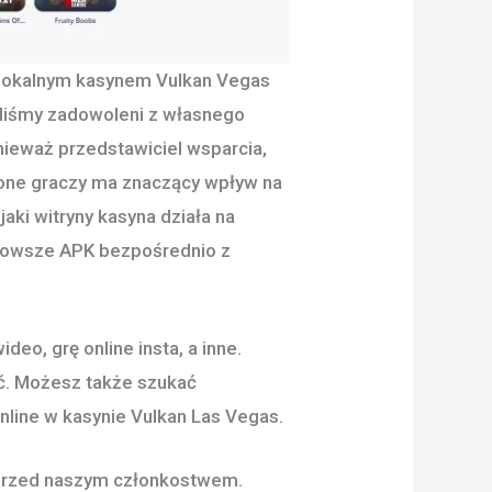
z lokalnym kasynem Vulkan Vegas
byliśmy zadowoleni z własnego
ieważ przedstawiciel wsparcia,
zone graczy ma znaczący wpływ na
aki witryny kasyna działa na
jnowsze APK bezpośrednio z
ideo, grę online insta, a inne.
ać. Możesz także szukać
online w kasynie Vulkan Las Vegas.
ut przed naszym członkostwem.