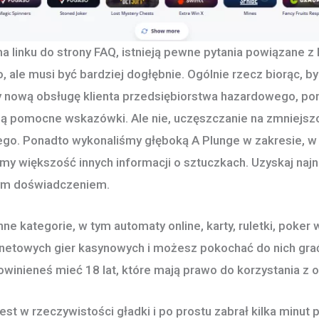
a linku do strony FAQ, istnieją pewne pytania powiązane 
, ale musi być bardziej dogłębnie. Ogólnie rzecz biorąc, 
 nową obsługę klienta przedsiębiorstwa hazardowego, pon
ją pomocne wskazówki. Ale nie, uczęszczanie na zmniejs
go. Ponadto wykonaliśmy głęboką A Plunge w zakresie, w j
my większość innych informacji o sztuczkach. Uzyskaj na
szym doświadczeniem.
nne kategorie, w tym automaty online, karty, ruletki, poker w
ernetowych gier kasynowych i możesz pokochać do nich gr
owinieneś mieć 18 lat, które mają prawo do korzystania z 
jest w rzeczywistości gładki i po prostu zabrał kilka min