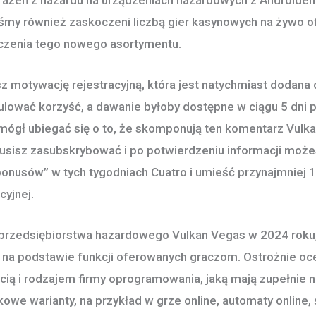
eśmy również zaskoczeni liczbą gier kasynowych na żywo 
niczenia tego nowego asortymentu.
motywację rejestracyjną, która jest natychmiast dodana
lować korzyść, a dawanie byłoby dostępne w ciągu 5 dni p
mógł ubiegać się o to, że skomponują ten komentarz Vulk
usisz zasubskrybować i po potwierdzeniu informacji może
bonusów” w tych tygodniach Cuatro i umieść przynajmniej 
cyjnej.
 przedsiębiorstwa hazardowego Vulkan Vegas w 2024 roku, 
na podstawie funkcji oferowanych graczom. Ostrożnie oce
ością i rodzajem firmy oprogramowania, jaką mają zupełni
owe warianty, na przykład w grze online, automaty online, 