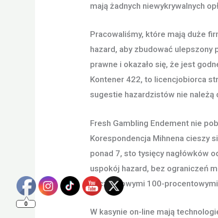
mają żadnych niewykrywalnych opła
Pracowaliśmy, które mają duże fir
hazard, aby zbudować ulepszony p
prawne i okazało się, że jest god
Kontener 422, to licencjobiorca s
sugestie hazardzistów nie należą
Fresh Gambling Endement nie pobi
Korespondencja Mihnena cieszy si
ponad 7, sto tysięcy nagłówków o
uspokój hazard, bez ograniczeń m
szczelinowymi 100-procentowymi 
0
W kasynie on-line mają technolog