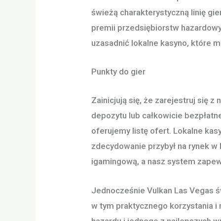
świeżą charakterystyczną linię g
premii przedsiębiorstw hazardowy
uzasadnić lokalne kasyno, które m
Punkty do gier
Zainicjują się, że zarejestruj s
depozytu lub całkowicie bezpłatne
oferujemy listę ofert. Lokalne k
zdecydowanie przybył na rynek w k
igamingową, a nasz system zape
Jednocześnie Vulkan Las Vegas św
w tym praktycznego korzystania i
hazardu i jednego z najlepszych 