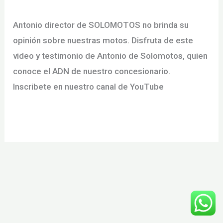
Deja un comentario
/
noticias
/
motomall
Antonio director de SOLOMOTOS no brinda su
opinión sobre nuestras motos. Disfruta de este
video y testimonio de Antonio de Solomotos, quien
conoce el ADN de nuestro concesionario.
Inscribete en nuestro canal de YouTube
LOS
Leer más »
EXPERTOS
OPINAN
SOBRE
MOTOS