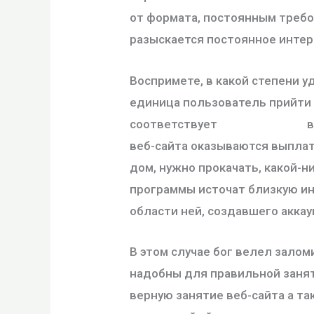
от формата, постоянным требо
разыскается постоянное интер
Воспримете, в какой степени 
единица пользователь прийти 
соответствует
https://anadu.pl
в
веб-сайта оказываются выпла
дом, нужно прокачать, какой-
программы источат близкую ин
области ней, создавшего акка
В этом случае бог велел зало
надобны для правильной занят
верную занятие веб-сайта а т