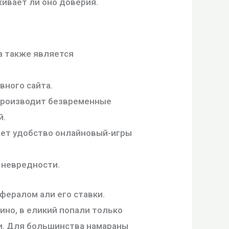
живает ли оно доверия.
а также является
вного сайта.
спроизводит безвременные
й.
ает удобство онлайновый-игры
 невредности.
фералом али его ставки.
ино, в еликий попали только
и. Для большинства намараны