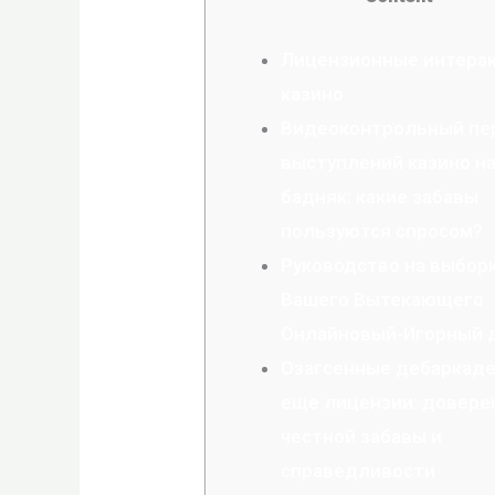
Лицензионные интера
казино
Видеоконтрольный пе
выступлений казино на
бадняк: какие забавы
пользуются спросом?
Руководство на выбор
Вашего Вытекающего
Онлайновый-Игорный 
Озагсенные дебаркаде
еще лицензии: довере
честной забавы и
справедливости