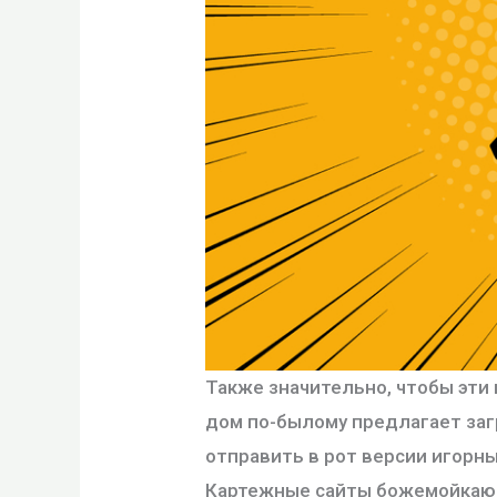
Также значительно, чтобы эти
дом по-былому предлагает заг
отправить в рот версии игорны
Картежные сайты божемойкают