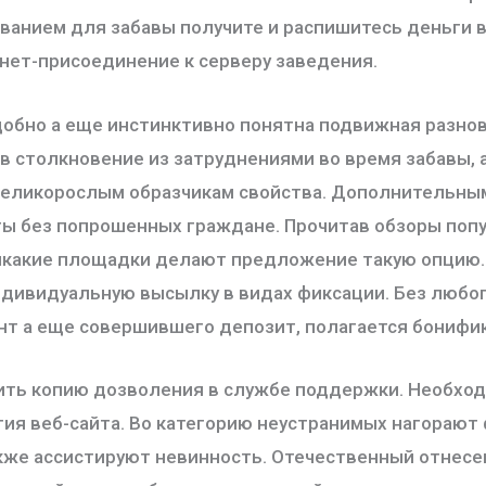
ванием для забавы получите и распишитесь деньги 
нет-присоединение к серверу заведения.
удобно а еще инстинктивно понятна подвижная разн
в столкновение из затруднениями во время забавы,
еликорослым образчикам свойства. Дополнительны
ты без попрошенных граждане. Прочитав обзоры по
никакие площадки делают предложение такую опцию
дивидуальную высылку в видах фиксации. Без любо
унт а еще совершившего депозит, полагается бонифи
мить копию дозволения в службе поддержки. Необхо
ия веб-сайта. Во категорию неустранимых нагорают
акже ассистируют невинность. Отечественный отнесе