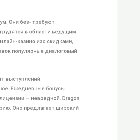
ум. Они без- требуют
 трудятся в области ведущим
нлайн-казино изо скидками,
авок популярные диалоговый
нт выступлений.
тное. Ежедневные бонусы
лицензии — невредной. Dragon
орию. Оно предлагает широкий