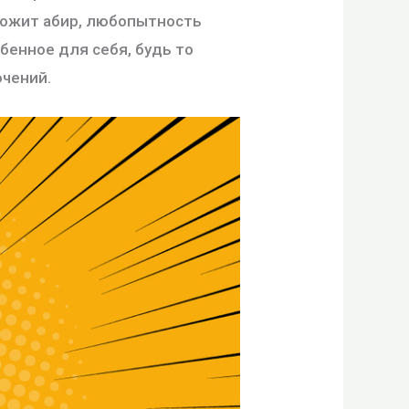
рожит абир, любопытность
бенное для себя, будь то
ючений.