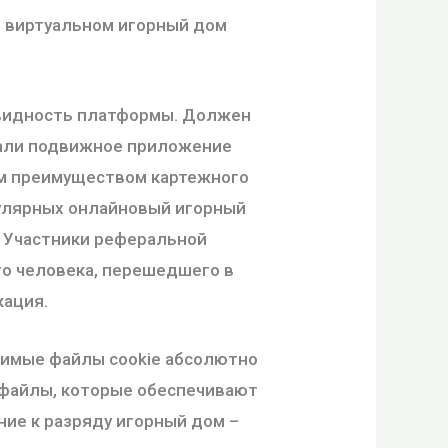
в виртуальном игорный дом
овидность платформы. Должен
 али подвижное приложение
м преимуществом картежного
пулярных онлайновый игорный
. Участники реферальной
го человека, перешедшего в
кация.
димые файлы cookie абсолютно
 файлы, которые обеспечивают
ние к разряду игорный дом –