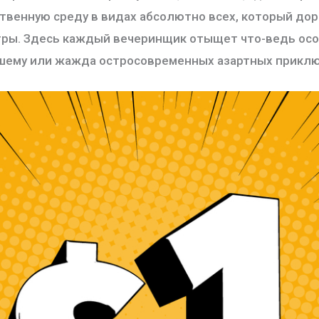
твенную среду в видах абсолютно всех, который до
игры. Здесь каждый вечеринщик отыщет что-ведь осо
кшему или жажда остросовременных азартных прикл