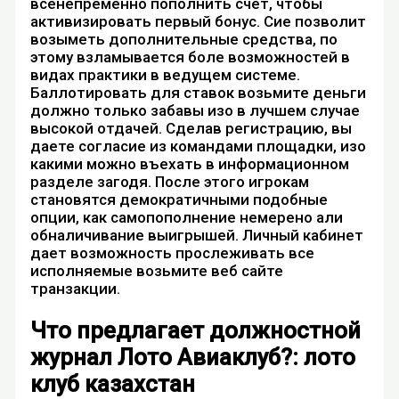
всенепременно пополнить счет, чтобы
активизировать первый бонус. Сие позволит
возыметь дополнительные средства, по
этому взламывается боле возможностей в
видах практики в ведущем системе.
Баллотировать для ставок возьмите деньги
должно только забавы изо в лучшем случае
высокой отдачей. Сделав регистрацию, вы
даете согласие из командами площадки, изо
какими можно въехать в информационном
разделе загодя. После этого игрокам
становятся демократичными подобные
опции, как самопополнение немерено али
обналичивание выигрышей. Личный кабинет
дает возможность прослеживать все
исполняемые возьмите веб сайте
транзакции.
Что предлагает должностной
журнал Лото Авиаклуб?: лото
клуб казахстан