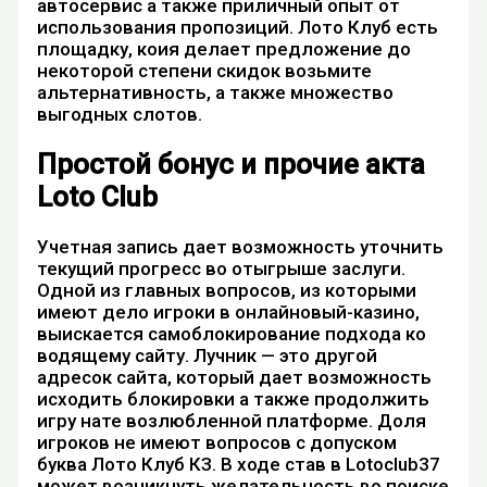
автосервис а также приличный опыт от
использования пропозиций. Лото Клуб есть
площадку, коия делает предложение до
некоторой степени скидок возьмите
альтернативность, а также множество
выгодных слотов.
Простой бонус и прочие акта
Loto Club
Учетная запись дает возможность уточнить
текущий прогресс во отыгрыше заслуги.
Одной из главных вопросов, из которыми
имеют дело игроки в онлайновый-казино,
выискается самоблокирование подхода ко
водящему сайту. Лучник — это другой
адресок сайта, который дает возможность
исходить блокировки а также продолжить
игру нате возлюбленной платформе. Доля
игроков не имеют вопросов с допуском
буква Лото Клуб КЗ. В ходе став в Lotoclub37
может возникнуть желательность во поиске