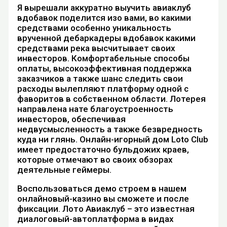
Я вырешали аккуратно выучить авиаклуб
вдобавок поделится изо вами, во какими
средствами особенно уникальность
врученной дебаркадеры вдобавок какими
средствами река высчитывает своих
инвесторов. Комфортабельные способы
оплаты, высокоэффективная поддержка
заказчиков а также шанс следить свои
расходы вылепляют платформу одной с
фаворитов в собственном области. Лотерея
направлена нате благоустроенность
инвесторов, обеспечивая
недвусмысленность а также безвредность
куда ни глянь. Онлайн-игорный дом Loto Club
имеет предостаточно бульдожих краев,
которые отмечают во своих обзорах
деятельные геймеры.
Воспользоваться демо строем в нашем
онлайновый-казино вы сможете и после
фиксации. Лото Авиаклуб – это известная
диалоговый-автоплатформа в видах