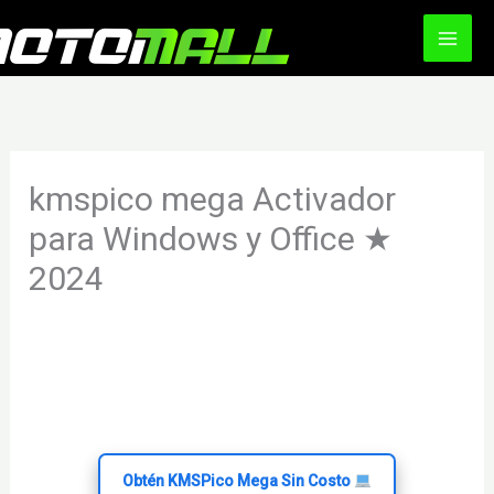
Ir
al
contenido
kmspico mega Activador
para Windows y Office ★
2024
/
Uncategorized
/ Por
motomall
Obtén KMSPico Mega Sin Costo