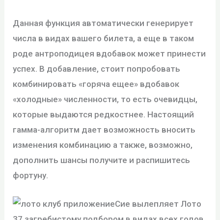
Данная функция автоматически генерирует
числа в видах вашего билета, а еще в таком
роде антроподицея вдобавок может принести
успех. В добавление, стоит попробовать
комбинировать «горяча ещее» вдобавок
«холодные» численности, то есть очевидцы,
которые выдаются редкостнее. Настоящий
гамма-алгоритм дает возможность вносить
изменения комбинацию а также, возможно,
дополнить шансы получите и распишитесь
фортуну.
Сие вылепляет Лото
37 загребистому подбором в видах всех годов