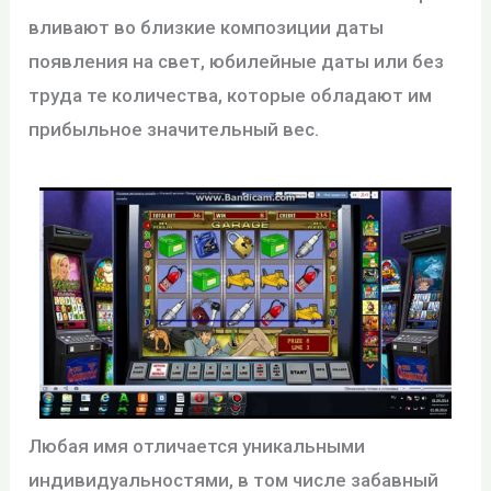
вливают во близкие композиции даты
появления на свет, юбилейные даты или без
труда те количества, которые обладают им
прибыльное значительный вес.
Любая имя отличается уникальными
индивидуальностями, в том числе забавный