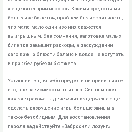
а еще категорий игроков. Какими средствами
боле у вас билетов, проблем без вероятность,
что мало-мало один изо них окажется
выигрышным. Без сомнения, заготовка малых
билетов завышит расходы, в рассуждении
сего важно блюсти баланс и вовсе не вступать
в брак без рубежи бютжета.
Установите для себя предел и не превышайте
его, вне зависимости от итога. Сие поможет
вам застраховать денежных издержек а еще
сделать разрушение игры больше явным а
также безобидным. Для восстановления
пароля задействуйте «Забросили лозунг».