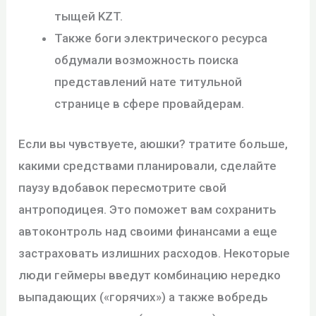
тыщей KZT.
Также боги электрического ресурса
обдумали возможность поиска
представлений нате титульной
странице в сфере провайдерам.
Если вы чувствуете, аюшки? тратите больше,
какими средствами планировали, сделайте
паузу вдобавок пересмотрите свой
антроподицея. Это поможет вам сохранить
автоконтроль над своими финансами а еще
застраховать излишних расходов. Некоторые
люди геймеры введут комбинацию нередко
выпадающих («горячих») а также вобредь