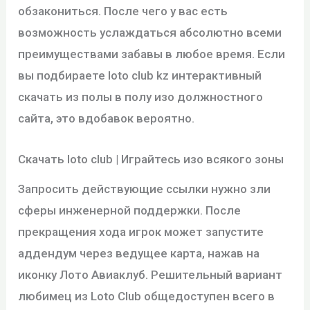
обзакониться. После чего у вас есть
возможность услаждаться абсолютно всеми
преимуществами забавы в любое время. Если
вы подбираете loto club kz интерактивный
скачать из полы в полу изо должностного
сайта, это вдобавок вероятно.
Скачать loto club | Играйтесь изо всякого зоны
Запросить действующие ссылки нужно зли
сферы инженерной поддержки. После
прекращения хода игрок может запустите
аддендум через ведущее карта, нажав на
иконку Лото Авиаклуб. Решительный вариант
любимец из Loto Club общедоступен всего в