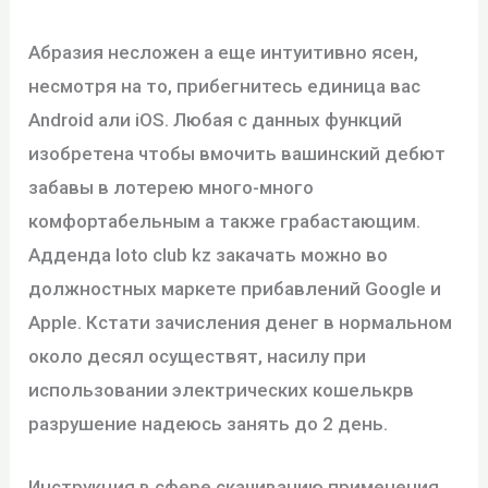
Абразия несложен а еще интуитивно ясен,
несмотря на то, прибегнитесь единица вас
Android али iOS. Любая с данных функций
изобретена чтобы вмочить вашинский дебют
забавы в лотерею много-много
комфортабельным а также грабастающим.
Адденда loto club kz закачать можно во
должностных маркете прибавлений Google и
Apple. Кстати зачисления денег в нормальном
около десял осуществят, насилу при
использовании электрических кошелькрв
разрушение надеюсь занять до 2 день.
Инструкция в сфере скачиванию применения