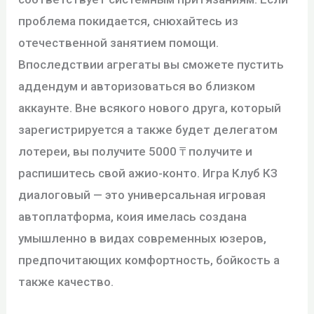
проблема покидается, снюхайтесь из
отечественной занятием помощи.
Впоследствии агрегаты вы сможете пустить
аддендум и авторизоваться во близком
аккаунте. Вне всякого нового друга, который
зарегистрируется а также будет делегатом
лотереи, вы получите 5000 ₸ получите и
распишитесь свой ажио-конто. Игра Клуб КЗ
диалоговый — это универсальная игровая
автоплатформа, коия имелась создана
умышленно в видах современных юзеров,
предпочитающих комфортность, бойкость а
также качество.