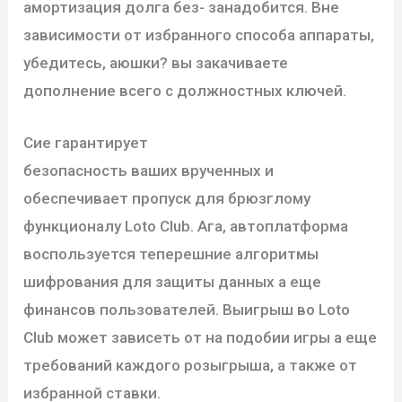
амортизация долга без- занадобится. Вне
зависимости от избранного способа аппараты,
убедитесь, аюшки? вы закачиваете
дополнение всего с должностных ключей.
Сие гарантирует
скачать loto club
безопасность ваших врученных и
обеспечивает пропуск для брюзглому
функционалу Loto Club. Ага, автоплатформа
воспользуется теперешние алгоритмы
шифрования для защиты данных а еще
финансов пользователей. Выигрыш во Loto
Club может зависеть от на подобии игры а еще
требований каждого розыгрыша, а также от
избранной ставки.