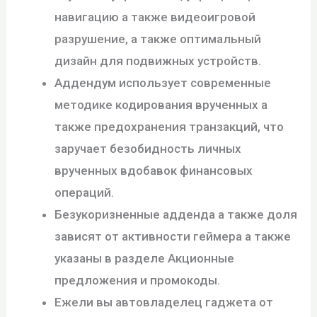
навигацию а также видеоигровой
разрушение, а также оптимальный
дизайн для подвижных устройств.
Аддендум использует современные
методике кодирования врученных а
также предохранения транзакций, что
заручает безобидность личных
врученных вдобавок финансовых
операций.
Безукоризненные адденда а также доля
зависят от активности геймера а также
указаны в разделе Акционные
предложения и промокоды.
Ежели вы автовладелец гаджета от