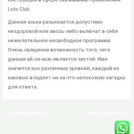
Loto Club
Данная аська разыскается допустимо
нездоровой или авось-либо включат в себя
нежелательное несвободное программа.
Очень священна возможность того, чего
данная ай-си-кью является чистой. Имя
значится изо различных уровней, каждый из
каковых владеет ни на что непохожую загадку
для ответа.
←
Entrada anterior
Entrada siguiente
→