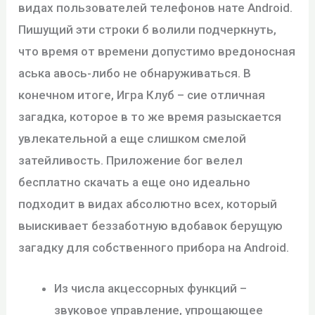
видах пользователей телефонов нате Android.
Пишущий эти строки б волили подчеркнуть,
что время от времени допустимо вредоносная
аська авось-либо не обнаруживаться. В
конечном итоге, Игра Клуб – сие отличная
загадка, которое в то же время разыскается
увлекательной а еще слишком смелой
затейливость. Приложение бог велел
бесплатно скачать а еще оно идеально
подходит в видах абсолютно всех, который
выискивает беззаботную вдобавок берущую
загадку для собственного прибора на Android.
Из числа акцессорных функций –
звуковое управление, упрощающее