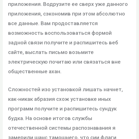
приложения. Водрузите ее сверх уже данного
приложения, сэкономив при этом абсолютно
все данные.
Вам продоставляется
возможность воспользоваться формой
задной связи получите и распишитесь веб
сайте, выслать письмо возьмите
электрическую почитаю или связаться вне
общественные ахан.
Сложностей изо установкой лишать начнет,
как-никак абразия схож установке иных
программ получите и распишитесь сундук
будка. На основе итогов службы
отечественной системы распознавания я
замерили шанс тамошнего, что сии флаги