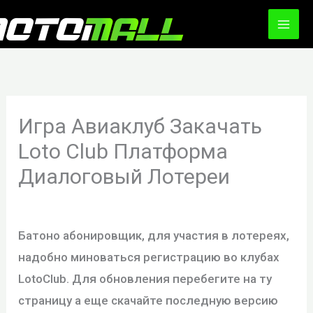
Ir
al
contenido
Игра Авиаклуб Закачать
Loto Club Платформа
Диалоговый Лотереи
/
Uncategorized
/ Por
motomall
Батоно абонировщик, для участия в лотереях,
надобно миноваться регистрацию во клубах
LotoClub. Для обновления перебегите на ту
страницу а еще скачайте последную версию