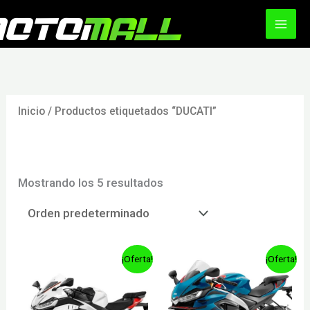
Ir
al
contenido
Inicio
/ Productos etiquetados “DUCATI”
DUCATI
Mostrando los 5 resultados
¡Oferta!
¡Oferta!