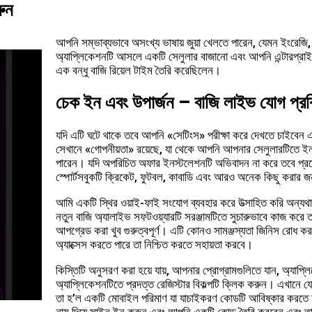
রুন
আপনি সম্ভাব্যভাবে অসংখ্য ভাষায় জুয়া খেলতে পারেন, যেমন ইংরেজি,
অ্যাপ্লিকেশনটি আসলে একটি সেলুলার বাজানো এবং আপনি এন্টারপ্রাইজ
এক বন্ধু বাজি রিয়েল টাইম তৈরি করেছিলেন।
চেক ইন এবং উপার্জন – বাজি লাইভ যোগ প্রক্
যদি এটি ঘটে থাকে তবে আপনি «সেটিংস» পরীক্ষা করে দেখতে চাইবেন
সেখানে «গোপনীয়তা» রয়েছে, যা থেকে আপনি আপনার সেলুলারটিতে ইনস
পারেন। যদি অপরিচিত অফার ইনস্টলেশনটি অভিবাদন না করে তবে প্রয়ো
স্পোর্টসবুকটি ক্রিকেট, ফুটবল, কাবাডি এবং আরও অনেক কিছু করার জন্
আমি একটি স্থির ওয়াই-ফাই সংযোগ ব্যবহার করে উত্সাহিত করি অন্যথ
নতুন বাজি অ্যালাইভ সফটওয়্যারটি সরঞ্জামটিতে সুচারুভাবে কাজ করে ত
আপগ্রেড করা খুব গুরুত্বপূর্ণ। এটি কোনও সামঞ্জস্যতা জিনিস রোধ কর
অ্যাক্সেস করতে পারে তা নিশ্চিত করতে সহায়তা করবে।
কিস্তিটি অনুসরণ করা হয়ে যায়, আপনার প্রোগ্রামগুলিতে যান, অ্যাপ্
অ্যাপ্লিকেশনটিতে প্রদত্ত রেজিস্টার বিকল্পটি ক্লিক করুন। এখানে য
তা হ’ল একটি মোবাইল পরিমাণ যা যাচাইকরণ কোডটি আবিষ্কার করতে হবে