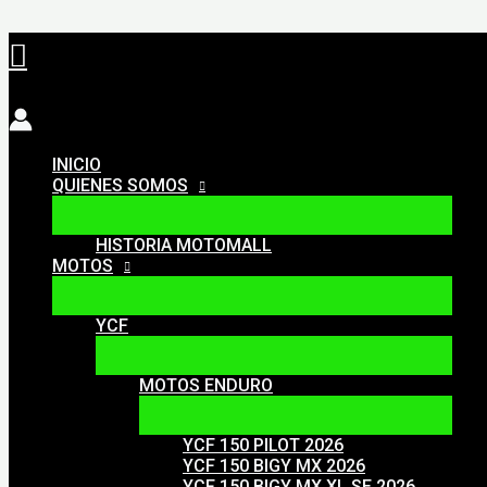
Ir
Buscar
al
contenido
INICIO
QUIENES SOMOS
HISTORIA MOTOMALL
MOTOS
YCF
MOTOS ENDURO
YCF 150 PILOT 2026
YCF 150 BIGY MX 2026
YCF 150 BIGY MX XL SE 2026