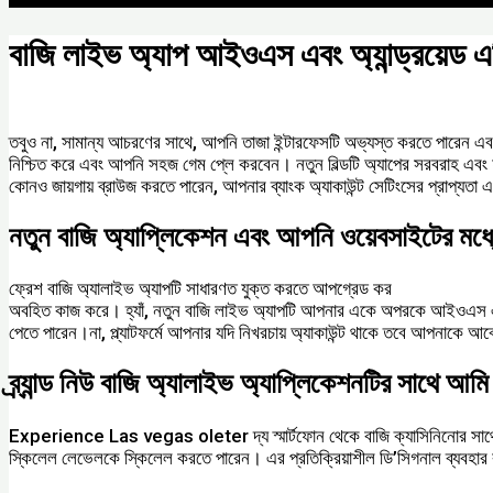
বাজি লাইভ অ্যাপ আইওএস এবং অ্যান্ড্রয়েড 
/
Uncategorized
/ Por
motomall
তবুও না, সামান্য আচরণের সাথে, আপনি তাজা ইন্টারফেসটি অভ্যস্ত করতে পারেন এবং ব
নিশ্চিত করে এবং আপনি সহজ গেম প্লে করবেন। নতুন বিল্ডটি অ্যাপের সরবরাহ এবং ফ
কোনও জায়গায় ব্রাউজ করতে পারেন, আপনার ব্যাংক অ্যাকাউন্ট সেটিংসের প্রাপ্যতা
নতুন বাজি অ্যাপ্লিকেশন এবং আপনি ওয়েবসাইটের মধ্যে
ফ্রেশ বাজি অ্যালাইভ অ্যাপটি সাধারণত যুক্ত করতে আপগ্রেড কর
https://bj9
অবহিত কাজ করে। হ্যাঁ, নতুন বাজি লাইভ অ্যাপটি আপনার একে অপরকে আইওএস এবং অ্যান্ড্র
পেতে পারেন।না, প্ল্যাটফর্মে আপনার যদি নিখরচায় অ্যাকাউন্ট থাকে তবে আপনাকে 
ব্র্যান্ড নিউ বাজি অ্যালাইভ অ্যাপ্লিকেশনটির সাথে আ
Ex͏pe͏rie͏nce Las v͏egas o͏leter দ্য স্মার্টফোন থেকে বাজি ক্যাসিনিনোর সাথে নত
স্কিলেল লেভেলকে স্কিলেল করতে পারেন। এর প্রতিক্রিয়াশীল ডি’সিগনাল ব্যবহার করে,